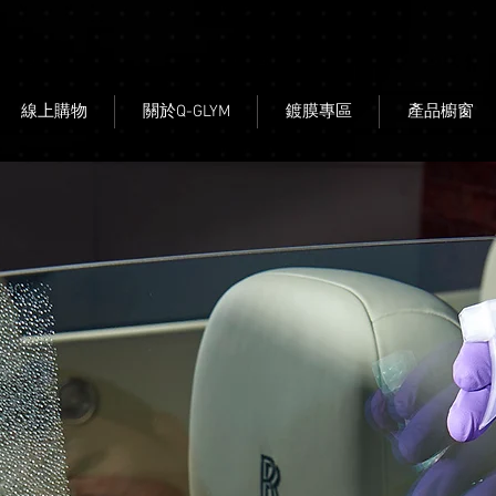
線上購物
關於Q-GLYM
鍍膜專區
產品櫥窗