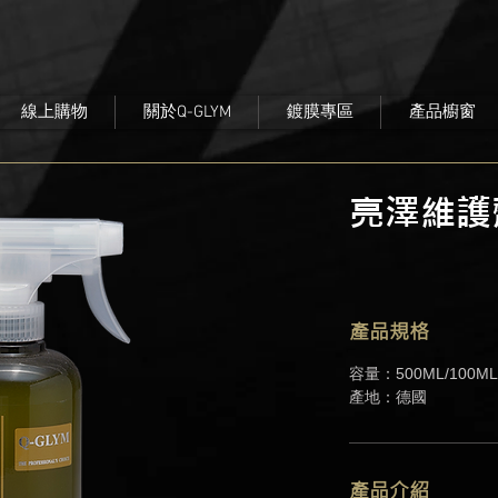
線上購物
關於Q-GLYM
鍍膜專區
產品櫥窗
亮澤維護
產品規格
容量：
500ML/100ML
產地
：
德國
產品介紹