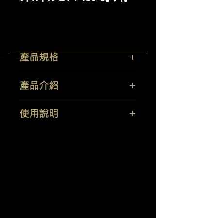
產品規格
容量：
100ML/500ML
產品介紹
產地：英國
研發建基在先進光澤理論基礎，創造出
使用說明
超高光源反射條件，讓塗裝表面折射出
令人驚艷的光澤，這配方利用創新的奈
在使用之前請徹底清潔漆面，洗完車擦
米材料科技,
乾車身（最好跑黏土），均勻塗抹薄薄
所以能夠創造出超高反射條件及持久的
一層光澤前導劑於漆面上，等待乾燥後
羽潔實業有限公司
Yi Jeh Co., Ltd.
潑水、隔塵效果
不需擦亮直接塗抹棕櫚蠟或是奈米金艷
極緻光澤非它莫屬
澤劑，等待乾燥後再一起擦亮即可。
Tel:
+886-2-8647-5648
/ Fax:
+886-2-8647-6426
E-Mail:
mocglym@yahoo.com.tw
/
luxcoating@gmail.com