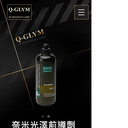
奈米光澤前導劑