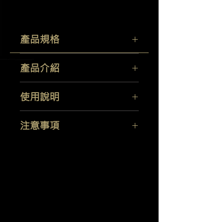
產品規格
容量：
500ML
產品介紹
產地：
德國
溫和清潔整個車輛內部，包括儀表板、
使用說明
塑膠飾板和油漆表面。
可輕易地去除尼古丁漬、鞋痕及沾染的
將純天然
PH7
中性內裝清潔劑噴在欲清
污垢，同時留下一個愉快清新的香味。
注意事項
潔之表面，停留讓髒汙分解，然後配合
清水洗淨，最後再用乾淨的擦拭布再擦
請照指示使用。可能引起眼睛或皮膚過
拭一次。
敏。
置放於常溫以及陽光無法照曬的地方。
羽潔實業有限公司
Yi Jeh Co., Ltd.
請放在幼兒所不及之處，避免誤食。
Tel:
+886-2-8647-5648
/ Fax:
+886-2-8647-6426
E-Mail:
mocglym@yahoo.com.tw
/
luxcoating@gmail.com