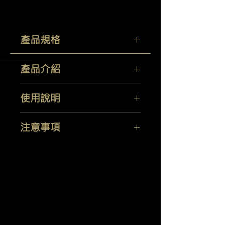
產品規格
容量
：1GL
產品介紹
產地：台灣
可產生超多泡泡，含特殊的清潔配方，
使用說明
可迅速去除污垢，路面灰塵，和其他污
染物。優異的配方，有助於減少水斑，
使用
50ml
的泡沫洗車精加入
5
公升的水
水痕，且不會洗掉臘。
注意事項
稀釋搭配海綿使用。
請照指示使用。可能引起眼睛或皮膚過
敏。
置放於常溫以及陽光無法照曬的地方。
羽潔實業有限公司
Yi Jeh Co., Ltd.
請放在幼兒所不及之處，避免誤食。
Tel:
+886-2-8647-5648
/ Fax:
+886-2-8647-6426
E-Mail:
mocglym@yahoo.com.tw
/
luxcoating@gmail.com