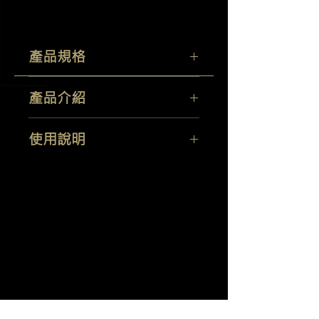
產品規格
容量：
500ML
產品介紹
產地：英國
高品質皮革清潔及保養液。提升你愛車
使用說明
的內裝外觀及恢復皮革像新的一樣。本
品富含多種修復精油。皮革護理劑確保
最佳效果總是先在不顯眼的地方開始測
您的愛車內裝保持其天然的柔軟的和光
試。在布上面噴本產品然後擦在皮革表
澤。
面。如果皮革很髒，讓本產品留在表面
羽潔實業有限公司
Yi Jeh Co., Ltd.
多一些時間，以幫助恢復外觀。
Tel:
+886-2-8647-5648
/ Fax:
+886-2-8647-6426
E-Mail:
mocglym@yahoo.com.tw
/
luxcoating@gmail.com
7057
0165
統編：