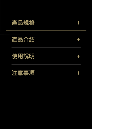
產品規格
容量
：1GL
產品介紹
產地：美國
能幫助去除水箱罩、保險桿及引擎蓋區
使用說明
域的飛濺物如蟲類、昆蟲等等
此款橘色產品帶有微微的氨氣味道，其
表面應保持涼爽，並避免陽光直射
配方能夠乳化頑固或乾燥的物質，使其
注意事項
使用前先在不明顯區域上進行測試
輕鬆就能清除掉。
至少用
2
份水稀釋
1
份此產品
易燃及腐蝕的產品。
請存放在陰涼處，避免陽光直射。
噴灑於汙染表面
放在兒童接觸不到的地方。
羽潔實業有限公司
Yi Jeh Co., Ltd.
讓產品在表面停留
1-2
分鐘
吞食有害。避免呼吸蒸氣
/
噴霧。
用乾淨的毛巾擦去蟲屍，
對於難以
請勿在塑料零件上使用。
Tel:
+886-2-8647-5648
去除的殘留物，用海綿或軟毛刷擦
/ Fax:
+886-2-8647-6426
避免與皮膚接觸。
洗
E-Mail:
mocglym@yahoo.com.tw
/
用水徹底沖洗乾淨
luxcoating@gmail.com