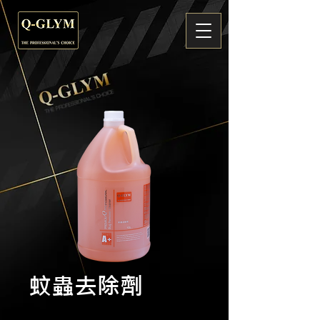
蚊蟲去除劑