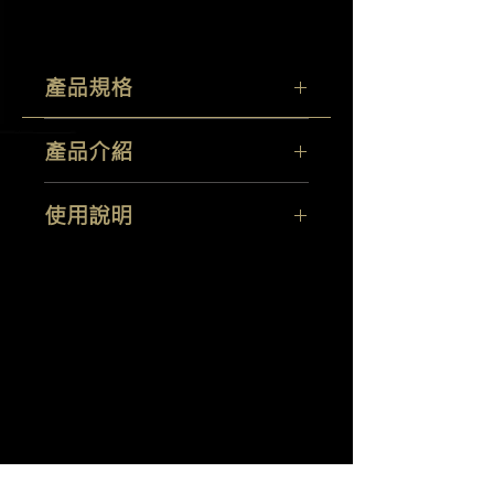
產品規格
容量：
500ML
產品介紹
產地：
英國
一個容易使用的護理劑，提供你的汽車
使用說明
輪胎深亮的光澤。此產品可應用於濕和
乾的表面，並且非常適合使用於所有輪
用噴霧直接噴於表面，接著用刷子或海
胎，橡膠和擋泥板。
綿擦拭。擦去輪胎中多餘的部份。
羽潔實業有限公司
Yi Jeh Co., Ltd.
Tel:
+886-2-8647-5648
/ Fax:
+886-2-8647-6426
E-Mail:
mocglym@yahoo.com.tw
/
luxcoating@gmail.com
7057
0165
統編：