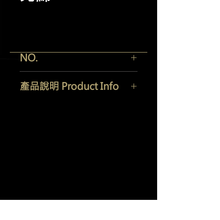
NO.
產品說明 Product Info
羽潔實業有限公司
Yi Jeh Co., Ltd.
Tel:
+886-2-8647-5648
/ Fax:
+886-2-8647-6426
E-Mail:
mocglym@yahoo.com.tw
/
luxcoating@gmail.com
7057
0165
統編：