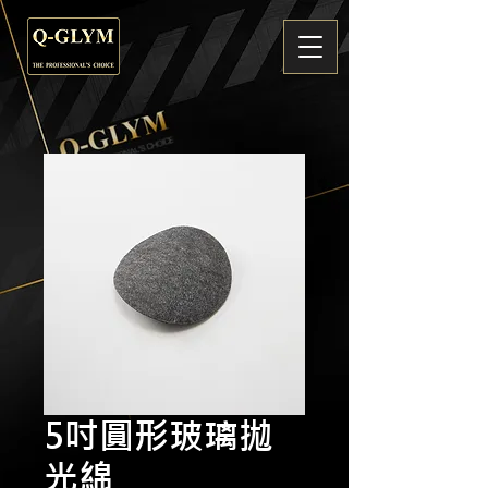
5吋圓形玻璃拋
光綿