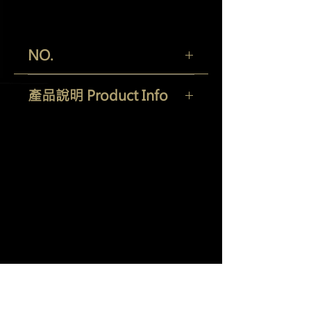
NO.
78-14x4.5RD
產品說明 Product Info
羽潔實業有限公司
Yi Jeh Co., Ltd.
Tel:
+886-2-8647-5648
/ Fax:
+886-2-8647-6426
E-Mail:
mocglym@yahoo.com.tw
/
luxcoating@gmail.com
7057
0165
統編：