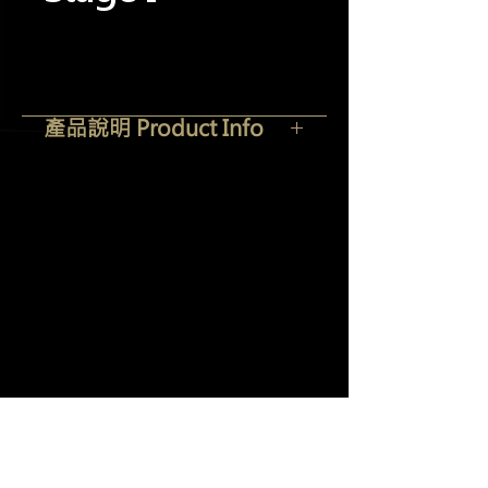
產品說明 Product Info
日本最新世代複合技術結晶鍍膜，通過
日本塗料協會嚴格測試，能在漆面形成
類似玻璃的防護塗層。極致深豔的色澤
羽潔實業有限公司
Yi Jeh Co., Ltd.
展現、終極的抗污性防護、驚人的持久
性能、超強彈滾潑水。完美的漆面保護
Tel:
+886-2-8647-5648
/ Fax:
+886-2-8647-6426
產品。
E-Mail:
mocglym@yahoo.com.tw
/
luxcoating@gmail.com
Japanese Crystal Coating with
newest composite technology,
7057
0165
統編：
certified by Japan Coating
Association, create a glass-like
protection on paint surface.
Showing ultimate luster、supreme
anti-stains protection、amazing