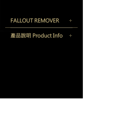
FALLOUT REMOVER
1GL / 5GL
產品說明 Product Info
一種弱酸性產品
,
可軟化漆面上的工業
落塵
,
輕鬆除去外來污染物。
羽潔實業有限公司
Yi Jeh Co., Ltd.
Weak acid product can easily remove
contaminant by soften the dirt on the
Tel:
+886-2-8647-5648
/ Fax:
+886-2-8647-6426
paint surface.
E-Mail:
mocglym@yahoo.com.tw
/
luxcoating@gmail.com
7057
0165
統編：