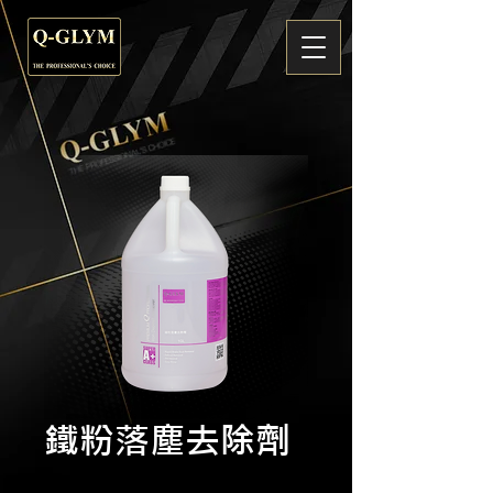
鐵粉落塵去除劑