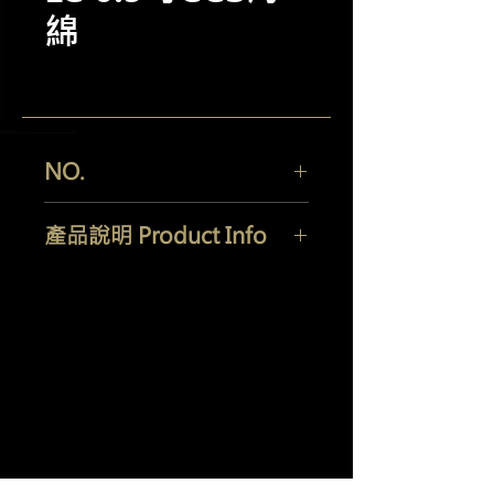
綿
NO.
產品說明 Product Info
羽潔實業有限公司
Yi Jeh Co., Ltd.
Tel:
+886-2-8647-5648
/ Fax:
+886-2-8647-6426
E-Mail:
mocglym@yahoo.com.tw
/
luxcoating@gmail.com
7057
0165
統編：