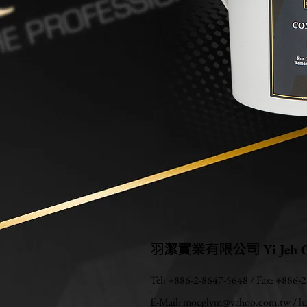
羽潔實業有限公司
Yi Jeh C
Tel: +886-2-8647-5648 / Fax: +886-
E-Mail:
mocglym@yahoo.com.tw
/
l