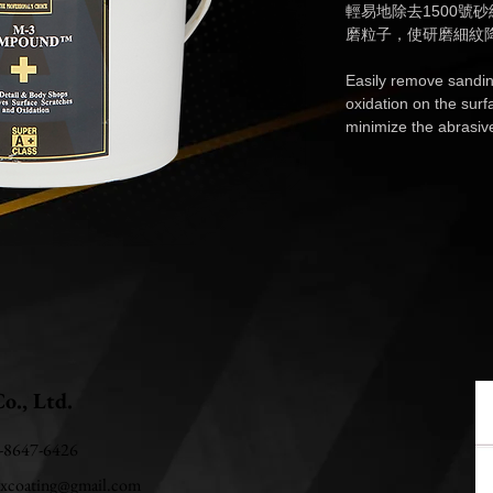
輕易地除去1500號
磨粒子，使研磨細紋
Easily remove sandi
oxidation on the sur
minimize the abrasive
o., Ltd.
2-8647-6426
uxcoating@gmail.com