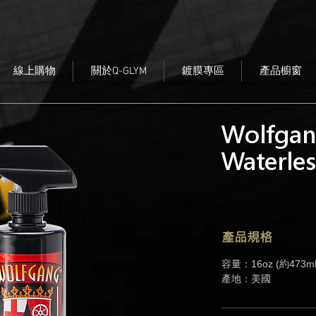
線上購物
關於Q-GLYM
鍍膜專區
產品櫥窗
Wolfgan
Waterle
產品規格
容量
：16oz (
約
473ml
產地：美國