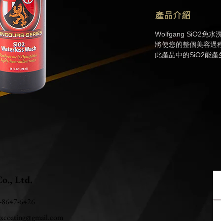
產品介紹
Wolfgang SiO2
免水
將使您的整個美容過
此產品中的
SiO2
能產
o., Ltd.
2-8647-6426
uxcoating@gmail.com