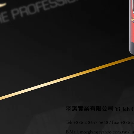
羽潔實業有限公司
Yi Jeh C
Tel: +886-2-8647-5648 / Fax: +886-
E-Mail:
mocglym@yahoo.com.tw
/
l